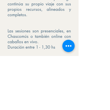
continúa su propio viaje con sus
propios recursos, alineados y
completos.
Las sesiones son presenciales, en
Chascomús o también online con
caballos en vivo.
Duración entre 1 - 1,30 hs
Podés tener tu sesión con un tema
específico o permitir que lo que
estás lista o listo para ver se vaya
revelando con los caballos.
Reservar